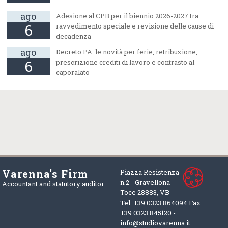
ago
Adesione al CPB per il biennio 2026-2027 tra
6
ravvedimento speciale e revisione delle cause di
decadenza
ago
Decreto PA: le novità per ferie, retribuzione,
6
prescrizione crediti di lavoro e contrasto al
caporalato
Varenna's Firm
Piazza Resistenza
n.2 -
Gravellona
Accountant and statutory auditor
Toce
28883
,
VB
Tel. +39
0323 864094
Fax
+39
0323 845120 -
info@studiovarenna.it