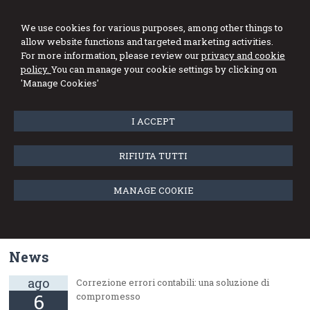
We use cookies for various purposes, among other things to
allow website functions and targeted marketing activities.
For more information, please review our
privacy and cookie
policy.
You can manage your cookie settings by clicking on
Menu
'Manage Cookies'
I ACCEPT
RIFIUTA TUTTI
Firm news
MANAGE COOKIE
dic
The new studio website is online
10
News
ago
Correzione errori contabili: una soluzione di
6
compromesso