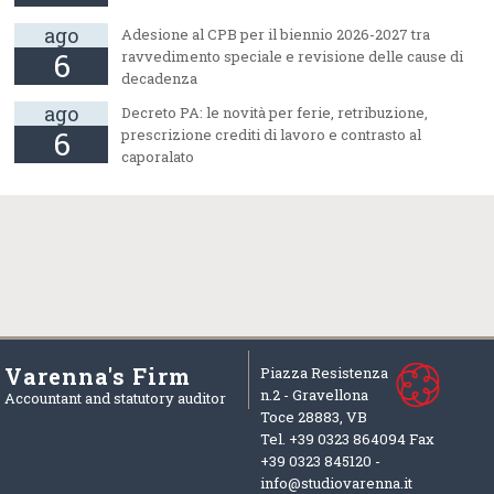
ago
Adesione al CPB per il biennio 2026-2027 tra
6
ravvedimento speciale e revisione delle cause di
decadenza
ago
Decreto PA: le novità per ferie, retribuzione,
6
prescrizione crediti di lavoro e contrasto al
caporalato
Varenna's Firm
Piazza Resistenza
n.2 -
Gravellona
Accountant and statutory auditor
Toce
28883
,
VB
Tel. +39
0323 864094
Fax
+39
0323 845120 -
info@studiovarenna.it