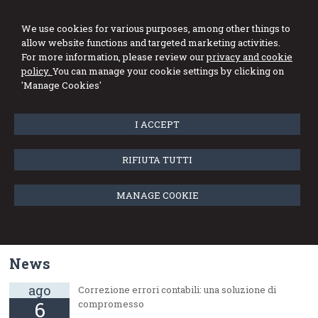
We use cookies for various purposes, among other things to
allow website functions and targeted marketing activities.
For more information, please review our
privacy and cookie
policy.
You can manage your cookie settings by clicking on
Menu
'Manage Cookies'
I ACCEPT
RIFIUTA TUTTI
Firm news
MANAGE COOKIE
dic
The new studio website is online
10
News
ago
Correzione errori contabili: una soluzione di
6
compromesso