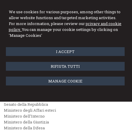
We use cookies for various purposes, among other things to
allow website functions and targeted marketing activities.
For more information, please review our
privacy and cookie
policy.
You can manage your cookie settings by clicking on
Menu
'Manage Cookies'
I ACCEPT
Links
RIFIUTA TUTTI
Parliament and Government
Presidenza della Repubblica
MANAGE COOKIE
Governo Italiano
Parlamento Italiano
La Camera dei Deputati
Senato della Repubblica
Ministero degli Affari esteri
Ministero dell’Interno
Ministero della Giustizia
Ministero della Difesa