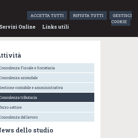
English
ACCETTA TUTTI
RIFIUTA TUTTI
GESTISCI
COOKIE
Servizi Online
Links utili
ttività
Consulenza Fiscale e Societaria
Consulenza aziendale
Gestione contabile e amministrativa
Consulenza tributaria
Terzo settore
Consulenza del lavoro
ews dello studio