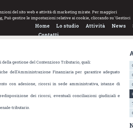
funzioni del sito web e attività di marketing mirate. Per maggiori
e.
Può gestire le impostazioni relative ai cookie, cliccando su 'Gestisci
Home
Lo studio
Attività
News
Contatti
A
si della gestione del Contenzioso Tributario, quali:
fiche dell'Amministrazione Finanziaria per garantire adeguato
ento con adesione, ricorsi in sede amministrativa, istanze di
redisposizione dei ricorsi, eventuali conciliazioni giudiziali e
penale-tributario.
N