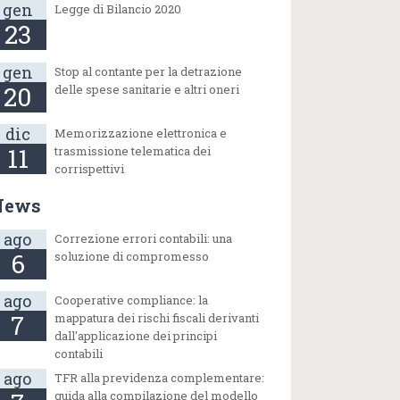
gen
Legge di Bilancio 2020
23
gen
Stop al contante per la detrazione
20
delle spese sanitarie e altri oneri
dic
Memorizzazione elettronica e
11
trasmissione telematica dei
corrispettivi
News
ago
Correzione errori contabili: una
6
soluzione di compromesso
ago
Cooperative compliance: la
7
mappatura dei rischi fiscali derivanti
dall'applicazione dei principi
contabili
ago
TFR alla previdenza complementare:
guida alla compilazione del modello