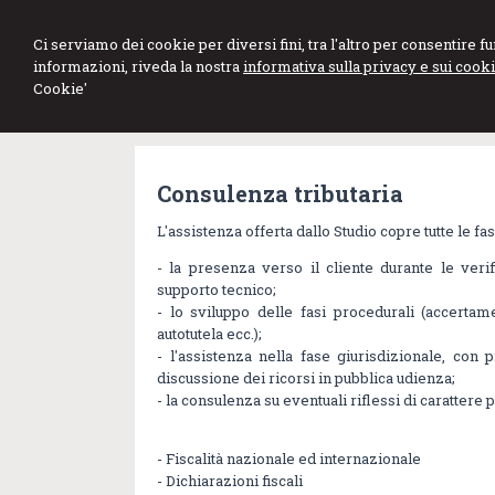
Ci serviamo dei cookie per diversi fini, tra l'altro per consentire 
informazioni, riveda la nostra
informativa sulla privacy e sui cooki
Cookie'
Consulenza tributaria
L'assistenza offerta dallo Studio copre tutte le fa
- la presenza verso il cliente durante le veri
supporto tecnico;
- lo sviluppo delle fasi procedurali (accertam
autotutela ecc.);
- l'assistenza nella fase giurisdizionale, con p
discussione dei ricorsi in pubblica udienza;
- la consulenza su eventuali riflessi di carattere 
- Fiscalità nazionale ed internazionale
- Dichiarazioni fiscali