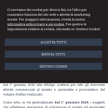
Ci serviamo dei cookie per diversi fini, tra l'altro per
consentire funzioni del sito web e attività di marketing
mirate. Per maggiori informazioni, riveda la nostra
informativa sulla privacy e sui cookie.
Può gestire le
Menu
impostazioni relative ai cookie, cliccando su 'Gestisci Cookie'
ACCETTA TUTTI
Memorizzazione elettronica e
trasmissione telematica dei corrispettivi
RIFIUTA TUTTI
11 dicembre 2019
GESTISCI COOKIE
Lo scorso 1° luglio 2019 è entrato in vigore, per i soggetti passivi
IVA il cui volume d’affari è superiore ai 400 mila euro annui,
l’obbligo di trasmissione elettronica dei corrispettivi giornalieri.
Dal 1° gennaio 2020 tale obbligo scatterà per tutti gli esercenti
attività commerciali al minuto e assimilate a prescindere dal
volume d’affari realizzato.
Come noto, in via generalizzata
dal 1° gennaio 2020
, i soggetti
che effettuano operazioni di commercio al minuto ed assimilate