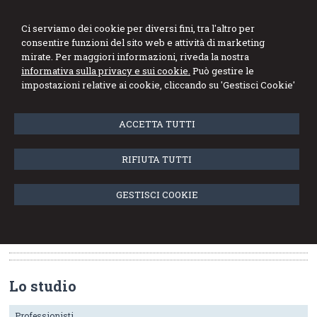
Ci serviamo dei cookie per diversi fini, tra l'altro per
consentire funzioni del sito web e attività di marketing
mirate. Per maggiori informazioni, riveda la nostra
informativa sulla privacy e sui cookie.
Può gestire le
Menu
impostazioni relative ai cookie, cliccando su 'Gestisci Cookie'
ACCETTA TUTTI
Orari ufficio
Orario di apertura/chiusura del nostro studio
RIFIUTA TUTTI
da lunedì a venerdì
dalle ore 08:30 alle 12:30
GESTISCI COOKIE
dalle ore 14:30 alle 18:30
Lo studio
Professionisti