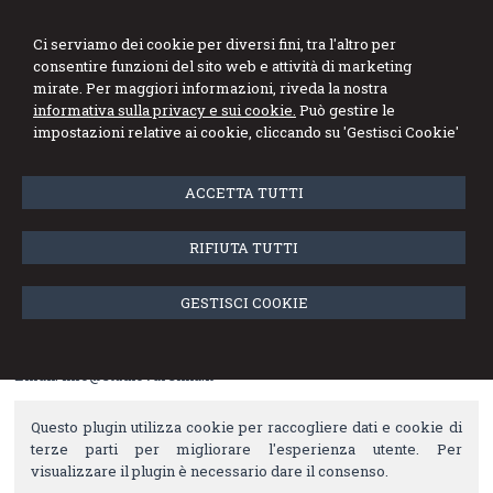
Ci serviamo dei cookie per diversi fini, tra l'altro per
consentire funzioni del sito web e attività di marketing
mirate. Per maggiori informazioni, riveda la nostra
informativa sulla privacy e sui cookie.
Può gestire le
Menu
impostazioni relative ai cookie, cliccando su 'Gestisci Cookie'
ACCETTA TUTTI
Contatti
Studio Varenna
RIFIUTA TUTTI
Dottore Commercialista - Revisore Legali dei Conti
Piazza Resistenza, 2
GESTISCI COOKIE
28883 Gravellona Toce, VB
Tel: +39/0323864094
Fax: +39/0323845120
Email: info@studiovarenna.it
Questo plugin utilizza cookie per raccogliere dati e cookie di
terze parti per migliorare l'esperienza utente. Per
visualizzare il plugin è necessario dare il consenso.