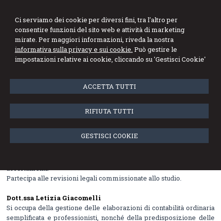
Ci serviamo dei cookie per diversi fini, tra l'altro per
consentire funzioni del sito web e attività di marketing
mirate. Per maggiori informazioni, riveda la nostra
informativa sulla privacy e sui cookie.
Può gestire le
Menu
impostazioni relative ai cookie, cliccando su 'Gestisci Cookie'
ACCETTA TUTTI
Collaboratori
Rag. Milena Colonna
RIFIUTA TUTTI
Responsabile della gestione delle elaborazioni contabili e della
predisposizione dei bilanci delle società clienti. Si occupa della
GESTISCI COOKIE
predisposizione delle dichiarazioni fiscali con riguardo a Società
di persone e di capitali. Gestisce i rapporti con l’Agenzia delle
Entrate relativamente ad avvisi bonari, richieste documenti e
accertamenti.
Partecipa alle revisioni legali commissionate allo studio.
Dott.ssa
Letizia
Giacomelli
Si occupa della gestione delle elaborazioni di contabilità ordinaria
semplificata e professionisti, nonché della predisposizione delle