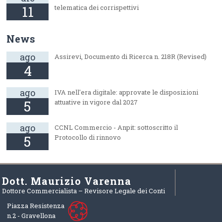
11
telematica dei corrispettivi
News
ago
Assirevi, Documento di Ricerca n. 218R (Revised)
4
ago
IVA nell'era digitale: approvate le disposizioni
5
attuative in vigore dal 2027
ago
CCNL Commercio - Anpit: sottoscritto il
5
Protocollo di rinnovo
Dott. Maurizio Varenna
Dottore Commercialista – Revisore Legale dei Conti
Piazza Resistenza
n.2 -
Gravellona