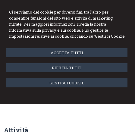
Ci serviamo dei cookie per diversi fini, tra l'altro per
consentire funzioni del sito web e attività di marketing
mirate. Per maggiori informazioni, riveda la nostra
informativa sulla privacy e sui cookie.
Può gestire le
Menu
impostazioni relative ai cookie, cliccando su 'Gestisci Cookie'
ACCETTA TUTTI
Terzo settore
Lo Studio si propone di assistere la clientela nella fase di
RIFIUTA TUTTI
costituzione (dalla redazione dell'atto costitutivo all'assolvimento
dell'iscrizione al RUNTS), degli adempimenti civici, civilistici e
GESTISCI COOKIE
fiscali quali la destinazione e disciplina del patrimonio,
rendicontazione contabile economico-finanziaria e sociale,
rapporti di lavoro e consulenza.
Attività