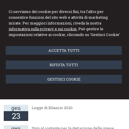
Ci serviamo dei cookie per diversi fini, tra l'altro per
consentire funzioni del sito web e attività di marketing
mirate. Per maggiori informazioni, riveda la nostra
informativa sulla privacy e sui cookie.
Può gestire le
Menu
impostazioni relative ai cookie, cliccando su 'Gestisci Cookie'
ACCETTA TUTTI
Richiesta inviata
RIFIUTA TUTTI
La sua richiesta è stata inviata correttamente
GESTISCI COOKIE
News dello studio
gen
Legge di Bilancio 2020
23
gen
Stop al contante per la detrazione delle spese